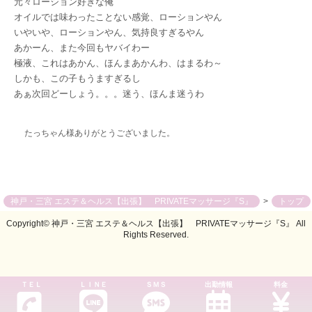
元々ローション好きな俺
オイルでは味わったことない感覚、ローションやん
いやいや、ローションやん、気持良すぎるやん
あかーん、また今回もヤバイわー
極液、これはあかん、ほんまあかんわ、はまるわ～
しかも、この子もうますぎるし
あぁ次回どーしょう。。。迷う、ほんま迷うわ
たっちゃん様ありがとうございました。
神戸・三宮 エステ＆ヘルス【出張】 PRIVATEマッサージ『S』
トップ
Copyright© 神戸・三宮 エステ＆ヘルス【出張】 PRIVATEマッサージ『S』 All
Rights Reserved.
ＴＥＬ
ＬＩＮＥ
ＳＭＳ
出勤情報
料金