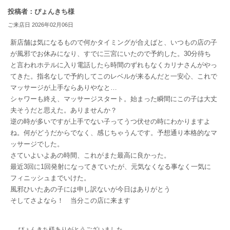
投稿者：ぴょんきち様
ご来店日 2026年02月06日
新店舗は気になるもので何かタイミングが合えばと、いつもの店の子
が風邪でお休みになり、すでに三宮にいたので予約した。30分待ち
と言われホテルに入り電話したら時間のずれもなくカリナさんがやっ
てきた。指名なしで予約してこのレベルが来るんだと一安心、これで
マッサージが上手ならありやなと…
シャワーも終え、マッサージスタート。始まった瞬間にこの子は大丈
夫そうだと思えた。ありませんか？
逆の時が多いですが上手でない子ってうつ伏せの時にわかりますよ
ね。何がどうだからでなく、感じちゃうんです。予想通り本格的なマ
ッサージでした。
さていよいよあの時間、これがまた最高に良かった。
最近3回に1回発射になってきていたが、元気なくなる事なく一気に
フィニッシュまでいけた。
風邪ひいたあの子には申し訳ないが今日はありがとう
そしてさよなら！ 当分この店に来ます
ぴょんきち様ありがとうございました。